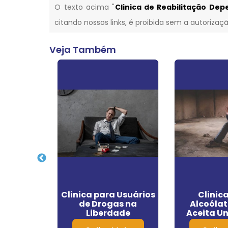
O texto acima "
Clinica de Reabilitação De
citando nossos links, é proibida sem a autorizaçã
Veja Também
para
Clinica para Usuários
Clinic
ção de
de Drogas na
Alcoólat
ntes
Liberdade
Aceita U
m Artur
Grande S