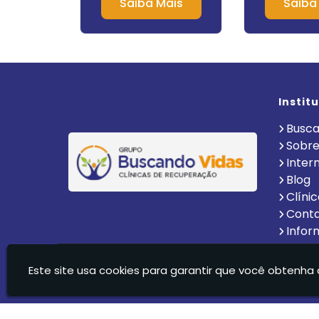
Mais
Saiba Mais
Saiba
m
Instit
Busca
Sobre
Inter
Blog
Clíni
Cont
Infor
Clinica De Recuperação Vida Nova Suzano Ltda - C
Este site usa cookies para garantir que você obtenha 