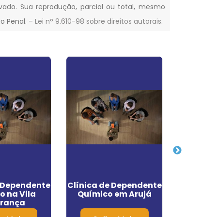
ervado. Sua reprodução, parcial ou total, mesmo
go Penal. –
Lei n° 9.610-98 sobre direitos autorais
.
e Dependente
Clínica de Dependente
Cl
o na Vila
Químico em Arujá
Reabilit
erança