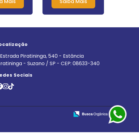
a Mais
Saiba Mais
Sa
ocalização
Estrada Piratininga, 540 - Estância
iratininga - Suzano / SP - CEP: 08633-340
edes Sociais