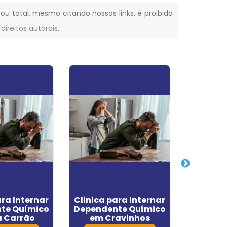
 ou total, mesmo citando nossos links, é proibida
 direitos autorais
.
ara Internar
Clinica para Internar
Clinica 
te Químico
Dependente Químico
em
a Carrão
em Cravinhos