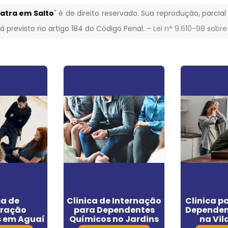
latra em Salto
" é de direito reservado. Sua reprodução, parcial
á previsto no artigo 184 do Código Penal. –
Lei n° 9.610-98 sobre
ca de
Clinica de Internação
Clinica p
ração
para Dependentes
Dependen
s em Aguaí
Químicos no Jardins
na Vil