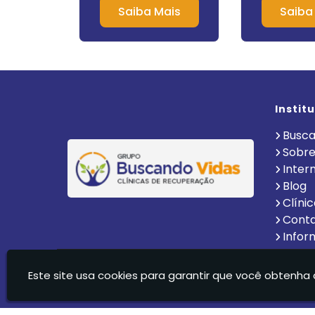
orã
Mais
Saiba Mais
Saiba
Instit
Busca
Sobre
Inter
Blog
Clíni
Cont
Infor
Clinica De Recuperação Vida Nova Suzano Ltda - C
Este site usa cookies para garantir que você obtenha 