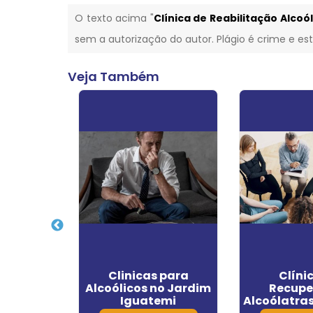
O texto acima "
Clínica de Reabilitação Alcoó
sem a autorização do autor. Plágio é crime e est
Veja Também
 para
Clinicas para
Clíni
to de
Alcoólicos no Jardim
Recupe
ras em
Iguatemi
Alcoólatra