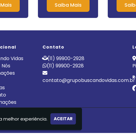
 Mais
Saiba Mais
Saib
ucional
Contato
L
ndo Vidas
(11) 99900-2928
 Nós
(11) 99900-2928
P
nações
R
contato@grupobuscandovidas.com.br
cas
ato
mações
LÍNICA DE RECUPERAÇÃO
a melhor experiência.
ACEITAR