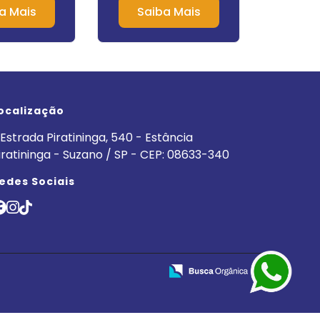
a Mais
Saiba Mais
Sa
ocalização
Estrada Piratininga, 540 - Estância
iratininga - Suzano / SP - CEP: 08633-340
edes Sociais