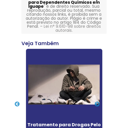
para Dependentes Químicos em
Iguape
" é de direito reservado. Sua
reprodução, parcial ou total, mesmo
citando nossos links, é proibida sem a
autorização do autor. Plágio é crime e
está previsto no artigo 184 do Código
Penal. –
Lei n° 9.610-98 sobre direitos
autorais
.
Veja Também
ção
Tratamento para Drogas Pelo
Cl