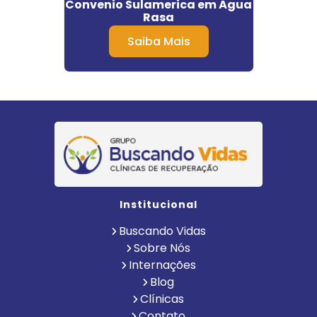
pa
Convenio Sulamerica em Água
A
Rasa
Saiba Mais
Institucional
Buscando Vidas
Sobre Nós
Internações
Blog
Clínicas
Contato