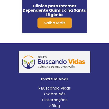
ntes
Clinica para Internar
Clí
orto
Dependente Químico na Santa
Quími
Ifigênia
Saiba Mais
Institucional
Buscando Vidas
Sobre Nós
Internações
Blog