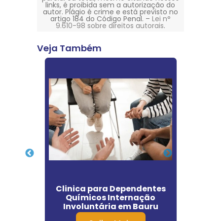
links, é proibida sem a autorização do
autor. Plágio é crime e está previsto no
artigo 184 do Código Penal. –
Lei n°
9.610-98 sobre direitos autorais
.
Veja Também
ente
Clinica para Dependentes
Clin
ia
Químicos Internação
Involuntária em Bauru